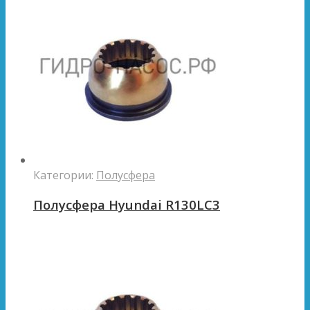
Категории:
Полусфера
Полусфера Hyundai R130LC3