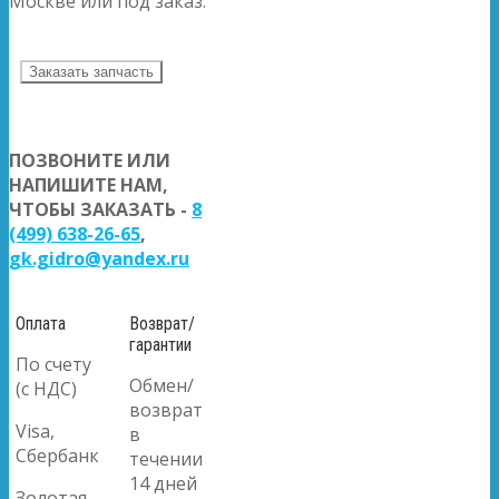
Москве или под заказ.
Заказать запчасть
ПОЗВОНИТЕ ИЛИ
НАПИШИТЕ НАМ,
ЧТОБЫ ЗАКАЗАТЬ -
8
(499) 638-26-65
,
gk.gidro@yandex.ru
Оплата
Возврат/
гарантии
По счету
Обмен/
(с НДС)
возврат
Visa,
в
Сбербанк
течении
14 дней
Золотая