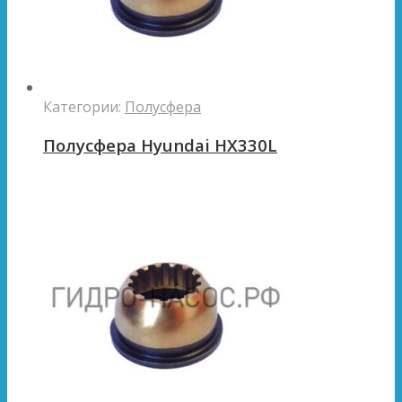
Категории:
Полусфера
Полусфера Hyundai HX330L