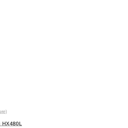
ие)
i HX480L