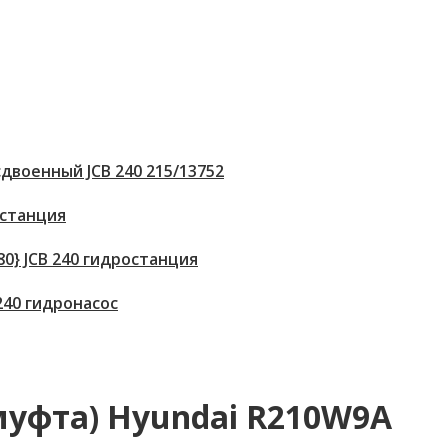
двоенный JCB 240 215/13752
 станция
80} JCB 240 гидростанция
 240 гидронасос
муфта) Hyundai R210W9A