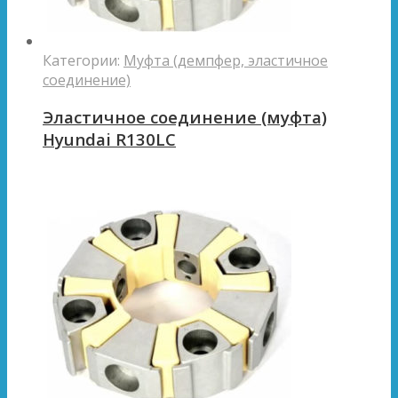
Категории:
Муфта (демпфер, эластичное
соединение)
Эластичное соединение (муфта)
Hyundai R130LC