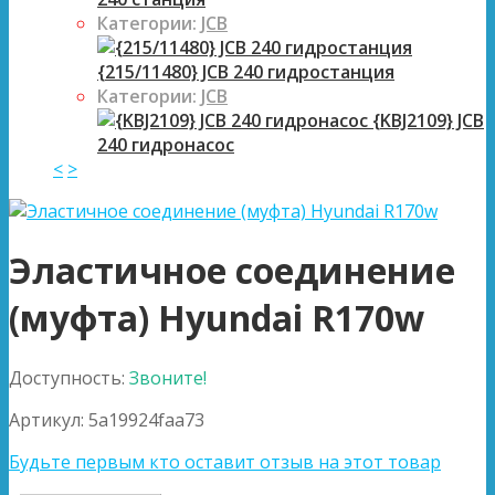
Категории:
JCB
{215/11480} JCB 240 гидростанция
Категории:
JCB
{KBJ2109} JCB
240 гидронасос
<
>
Эластичное соединение
(муфта) Hyundai R170w
Доступность:
Звоните!
Артикул:
5a19924faa73
Будьте первым кто оставит отзыв на этот товар