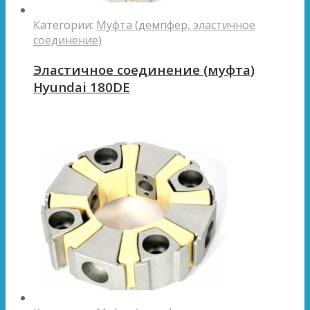
Категории:
Муфта (демпфер, эластичное
соединение)
Эластичное соединение (муфта)
Hyundai 180DE