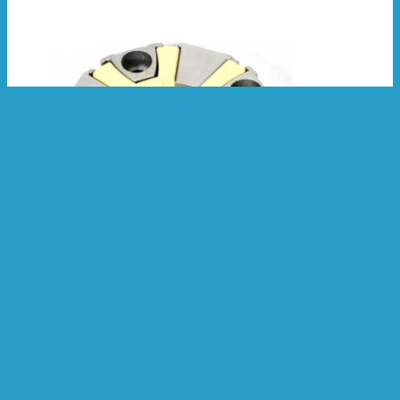
Категории:
Муфта (демпфер, эластичное
соединение)
Эластичное соединение (муфта)
Hyundai R130LC3