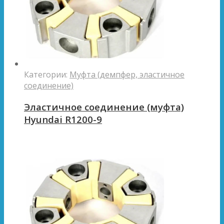
Категории:
Муфта (демпфер, эластичное
соединение)
Эластичное соединение (муфта)
Hyundai R1200-9