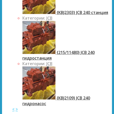
{KBJ2303} JCB 240 станция
Категории:
JCB
{215/11480} JCB 240
гидростанция
Категории:
JCB
{KBJ2109} JCB 240
гидронасос
<
>