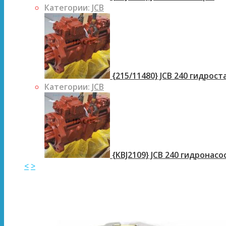
Категории:
JCB
{215/11480} JCB 240 гидрос
Категории:
JCB
{KBJ2109} JCB 240 гидронасо
<
>