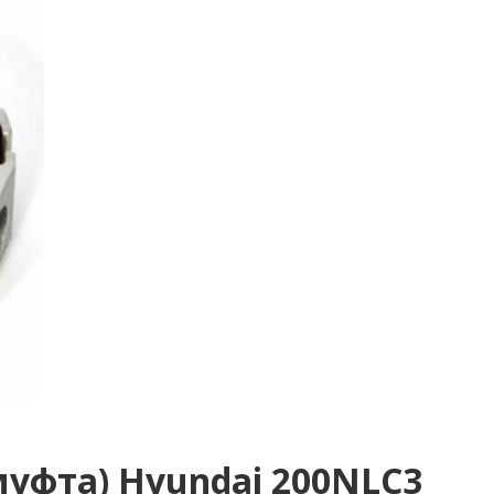
уфта) Hyundai 200NLC3