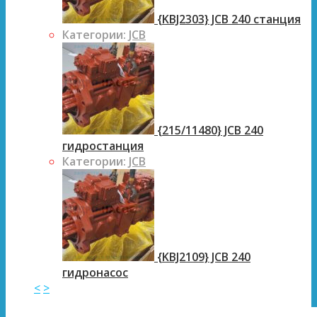
{KBJ2303} JCB 240 станция
Категории:
JCB
{215/11480} JCB 240
гидростанция
Категории:
JCB
{KBJ2109} JCB 240
гидронасос
<
>