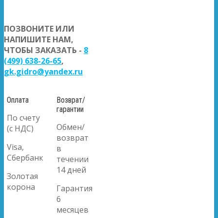
ПОЗВОНИТЕ ИЛИ
НАПИШИТЕ НАМ,
ЧТОБЫ ЗАКАЗАТЬ -
8
(499) 638-26-65
,
gk.gidro@yandex.ru
Оплата
Возврат/
гарантии
По счету
Обмен/
(с НДС)
возврат
Visa,
в
Сбербанк
течении
14 дней
Золотая
корона
Гарантия
6
месяцев