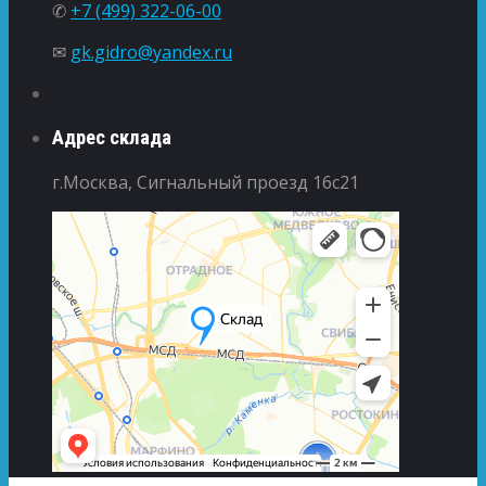
✆
+7 (499) 322-06-00
✉
gk.gidro@yandex.ru
Адрес склада
г.Москва, Сигнальный проезд 16с21