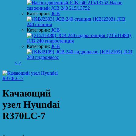
Насос
сдвоенный JCB 240 215/13752
Категории:
JCB
{KBJ2303} JCB
240 станция
Категории:
JCB
{215/11480}
JCB 240 гидростанция
Категории:
JCB
{KBJ2109} JCB
240 гидронасос
<
>
Качающий
узел Hyundai
R370LC-7