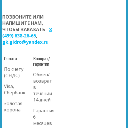
ПОЗВОНИТЕ ИЛИ
НАПИШИТЕ НАМ,
ЧТОБЫ ЗАКАЗАТЬ -
8
(499) 638-26-65
,
gk.gidro@yandex.ru
Оплата
Возврат/
гарантии
По счету
Обмен/
(с НДС)
возврат
Visa,
в
Сбербанк
течении
14 дней
Золотая
корона
Гарантия
6
месяцев