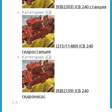
{KBJ2303} JCB 240 станция
Категории:
JCB
{215/11480} JCB 240
гидростанция
Категории:
JCB
{KBJ2109} JCB 240
гидронасос
<
>