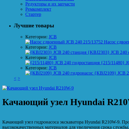
Редукторы и их запчасти
Ремкомплект
Стартер
Лучшие товары
Категории:
JCB
Насос сдвое
Категории:
JCB
{KBJ2303} JCB 240 
Категории:
JCB
{215/11480} J
Категории:
JCB
{KBJ2109} JCB 2
<
>
Качающий узел Hyundai R21
Качающий узел гидронасоса экскаватора Hyundai R210W-9. Про
высококачественных материалов для увеличения срока службы