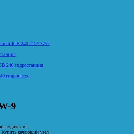
нный JCB 240 215/13752
станция
CB 240 гидростанция
40 гидронасос
0W-9
изводится из
. Купить качающий узел