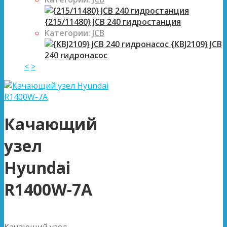
{215/11480} JCB 240 гидростанция
Категории:
JCB
{KBJ2109} JCB
240 гидронасос
<
>
Качающий
узел
Hyundai
R1400W-7A
Качающий узел