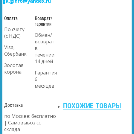
gk.gidro@yandex.ru
Оплата
Возврат/
гарантии
По счету
Обмен/
(с НДС)
возврат
Visa,
в
Сбербанк
течении
14 дней
Золотая
корона
Гарантия
6
месяцев
ПОХОЖИЕ ТОВАРЫ
Доставка
по Москве: бесплатно
| Самовывоз со
склада