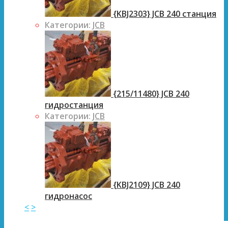
{KBJ2303} JCB 240 станция
Категории:
JCB
{215/11480} JCB 240
гидростанция
Категории:
JCB
{KBJ2109} JCB 240
гидронасос
<
>