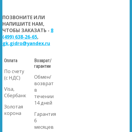
ПОЗВОНИТЕ ИЛИ
НАПИШИТЕ НАМ,
ЧТОБЫ ЗАКАЗАТЬ -
8
(499) 638-26-65
,
gk.gidro@yandex.ru
Оплата
Возврат/
гарантии
По счету
Обмен/
(с НДС)
возврат
Visa,
в
Сбербанк
течении
14 дней
Золотая
корона
Гарантия
6
месяцев