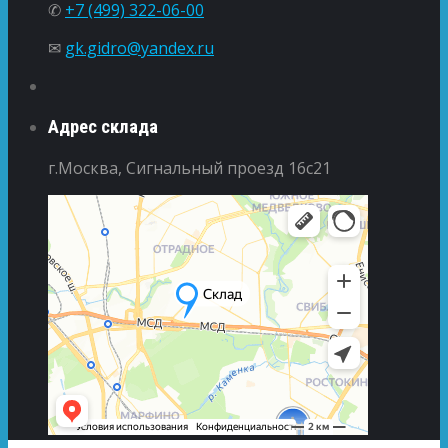
✆
+7 (499) 322-06-00
✉
gk.gidro@yandex.ru
Адрес склада
г.Москва, Сигнальный проезд 16с21