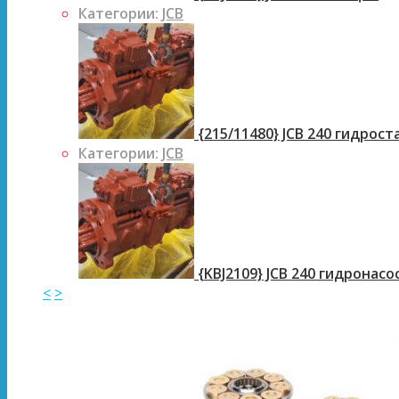
Категории:
JCB
{215/11480} JCB 240 гидрос
Категории:
JCB
{KBJ2109} JCB 240 гидронасо
<
>