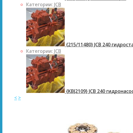
Категории:
JCB
{215/11480} JCB 240 гидрос
Категории:
JCB
{KBJ2109} JCB 240 гидронасо
<
>