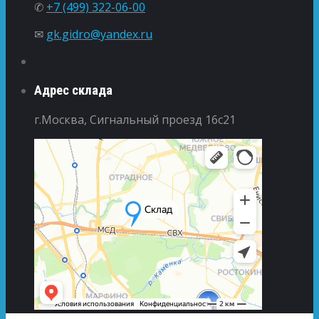
✆
+7 (499) 322-06-00
✉
gk.gidro@yandex.ru
Адрес склада
г.Москва, Сигнальный проезд 16с21