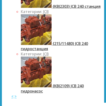
{KBJ2303} JCB 240 станция
Категории:
JCB
{215/11480} JCB 240
гидростанция
Категории:
JCB
{KBJ2109} JCB 240
гидронасос
<
>