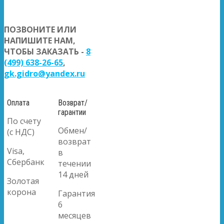
ПОЗВОНИТЕ ИЛИ
НАПИШИТЕ НАМ,
ЧТОБЫ ЗАКАЗАТЬ -
8
(499) 638-26-65
,
gk.gidro@yandex.ru
Оплата
Возврат/
гарантии
По счету
Обмен/
(с НДС)
возврат
Visa,
в
Сбербанк
течении
14 дней
Золотая
корона
Гарантия
6
месяцев