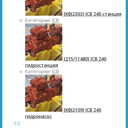
{KBJ2303} JCB 240 станция
Категории:
JCB
{215/11480} JCB 240
гидростанция
Категории:
JCB
{KBJ2109} JCB 240
гидронасос
<
>