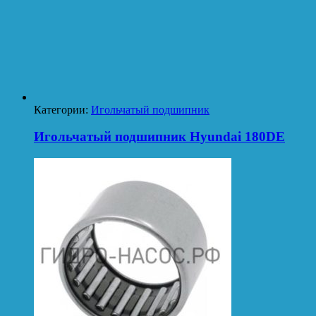
Категории:
Игольчатый подшипник
Игольчатый подшипник Hyundai 180DE