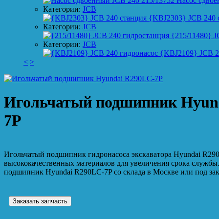
Насос сдвое
Категории:
JCB
{KBJ2303} JCB 240 
Категории:
JCB
{215/11480} J
Категории:
JCB
{KBJ2109} JCB 2
<
>
Игольчатый подшипник Hyun
7P
Игольчатый подшипник гидронасоса экскаватора Hyundai R290
высококачественных материалов для увеличения срока службы
подшипник Hyundai R290LC-7P со склада в Москве или под зак
Заказать запчасть