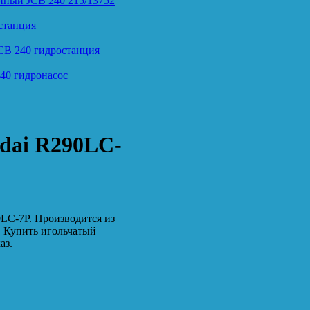
нный JCB 240 215/13752
станция
CB 240 гидростанция
40 гидронасос
dai R290LC-
LC-7P. Производится из
. Купить игольчатый
аз.