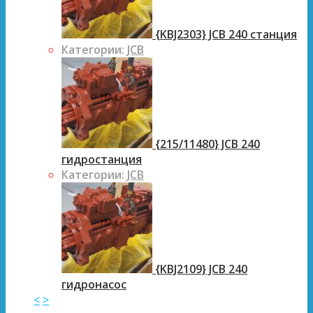
{KBJ2303} JCB 240 станция
Категории:
JCB
{215/11480} JCB 240
гидростанция
Категории:
JCB
{KBJ2109} JCB 240
гидронасос
<
>