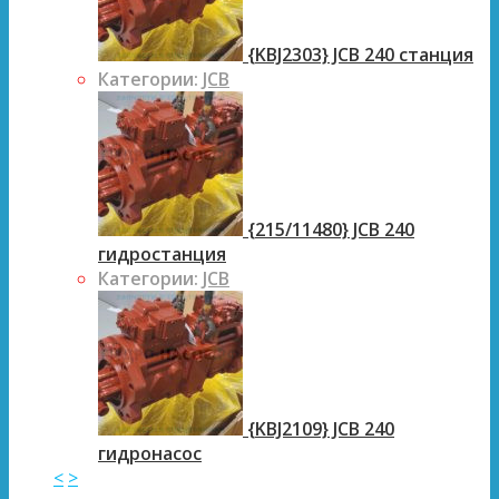
{KBJ2303} JCB 240 станция
Категории:
JCB
{215/11480} JCB 240
гидростанция
Категории:
JCB
{KBJ2109} JCB 240
гидронасос
<
>