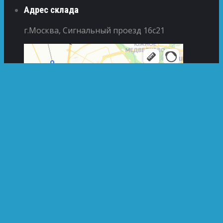
Адрес склада
г.Москва, Сигнальный проезд 16с21
© 2013 - 2026 Гидро-насос.рф. Вся представленная на
сайте информация, касающаяся технических
характеристик, наличия на складе, стоимости
товаров, носит информационный характер и ни при
каких условиях не является публичной офертой,