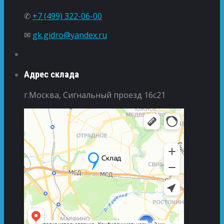
✆
+7 (499) 322-06-00
✉
gk.gidro@yandex.ru
Адрес склада
г.Москва, Сигнальный проезд 16с21