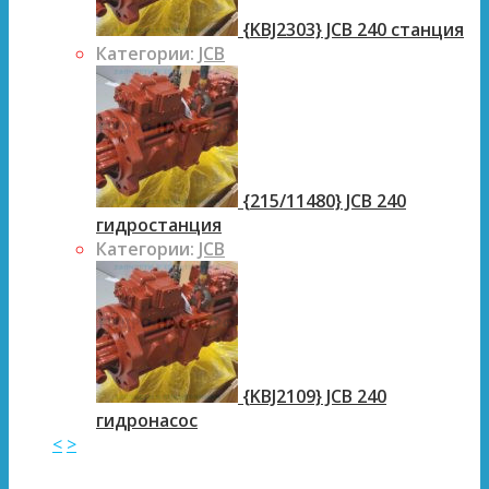
{KBJ2303} JCB 240 станция
Категории:
JCB
{215/11480} JCB 240
гидростанция
Категории:
JCB
{KBJ2109} JCB 240
гидронасос
<
>