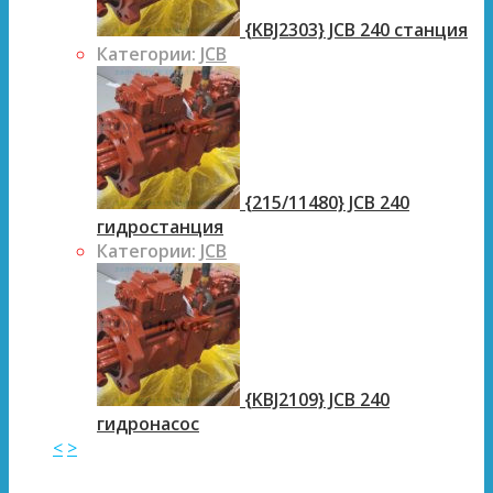
{KBJ2303} JCB 240 станция
Категории:
JCB
{215/11480} JCB 240
гидростанция
Категории:
JCB
{KBJ2109} JCB 240
гидронасос
<
>