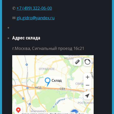
✆
+7 (499) 322-06-00
✉
gk.gidro@yandex.ru
Адрес склада
г.Москва, Сигнальный проезд 16с21