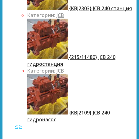
{KBJ2303} JCB 240 станция
Категории:
JCB
{215/11480} JCB 240
гидростанция
Категории:
JCB
{KBJ2109} JCB 240
гидронасос
<
>