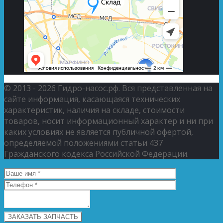
© 2013 - 2026 Гидро-насос.рф. Вся представленная на
сайте информация, касающаяся технических
характеристик, наличия на складе, стоимости
товаров, носит информационный характер и ни при
каких условиях не является публичной офертой,
определяемой положениями статьи 437
Гражданского кодекса Российской Федерации.