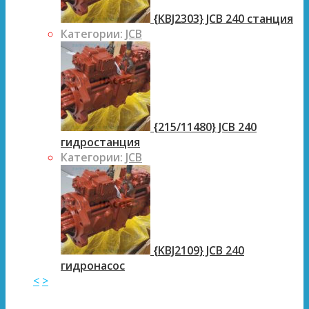
{KBJ2303} JCB 240 станция
Категории:
JCB
{215/11480} JCB 240
гидростанция
Категории:
JCB
{KBJ2109} JCB 240
гидронасос
<
>