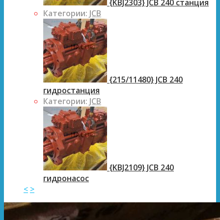
{KBJ2303} JCB 240 станция
Категории:
JCB
{215/11480} JCB 240
гидростанция
Категории:
JCB
{KBJ2109} JCB 240
гидронасос
<
>