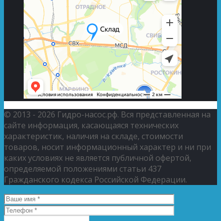
© 2013 - 2026 Гидро-насос.рф. Вся представленная на
сайте информация, касающаяся технических
характеристик, наличия на складе, стоимости
товаров, носит информационный характер и ни при
каких условиях не является публичной офертой,
определяемой положениями статьи 437
Гражданского кодекса Российской Федерации.