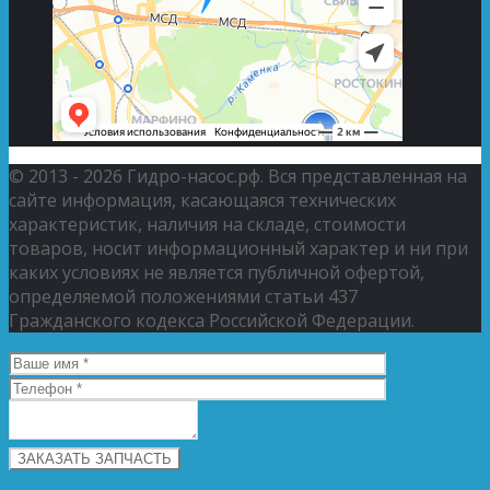
© 2013 - 2026 Гидро-насос.рф. Вся представленная на
сайте информация, касающаяся технических
характеристик, наличия на складе, стоимости
товаров, носит информационный характер и ни при
каких условиях не является публичной офертой,
определяемой положениями статьи 437
Гражданского кодекса Российской Федерации.