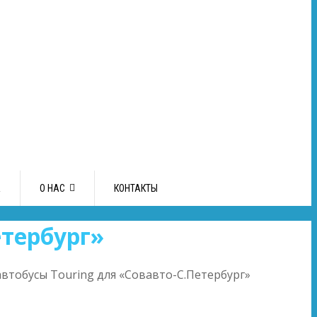
А
О НАС
КОНТАКТЫ
етербург»
автобусы Touring для «Совавто-С.Петербург»