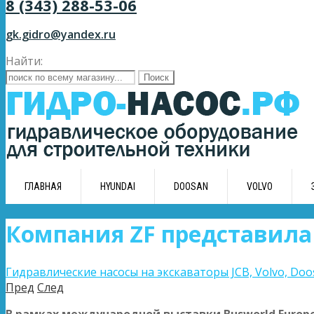
8 (343) 288-53-06
gk.gidro@yandex.ru
Найти:
ГЛАВНАЯ
HYUNDAI
DOOSAN
VOLVO
Компания ZF представила
Гидравлические насосы на экскаваторы JCB, Volvo, Doos
Пред
След
В рамках международной выставки Busworld Europ