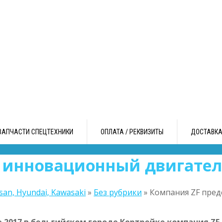
ЗАПЧАСТИ СПЕЦТЕХНИКИ
ОПЛАТА / РЕКВИЗИТЫ
ДОСТАВК
 инновационный двигатель
an, Hyundai, Kawasaki
»
Без рубрики
»
Компания ZF пред
e 2017 в бельгийском городе Кортрейке компания Z