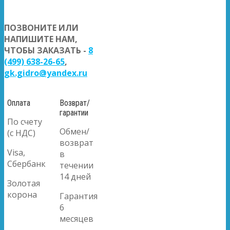
ПОЗВОНИТЕ ИЛИ
НАПИШИТЕ НАМ,
ЧТОБЫ ЗАКАЗАТЬ -
8
(499) 638-26-65
,
gk.gidro@yandex.ru
Оплата
Возврат/
гарантии
По счету
Обмен/
(с НДС)
возврат
Visa,
в
Сбербанк
течении
14 дней
Золотая
корона
Гарантия
6
месяцев