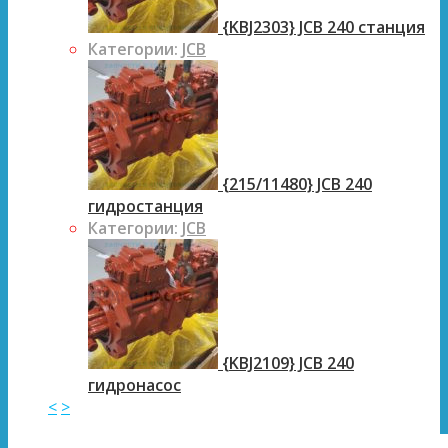
{KBJ2303} JCB 240 станция
Категории:
JCB
{215/11480} JCB 240
гидростанция
Категории:
JCB
{KBJ2109} JCB 240
гидронасос
<
>