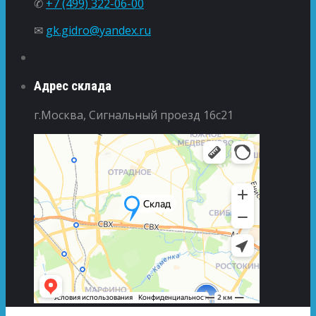
✆
+7 (499) 322-06-00
✉
gk.gidro@yandex.ru
Адрес склада
г.Москва, Сигнальный проезд 16с21