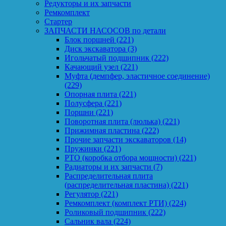
Редукторы и их запчасти
Ремкомплект
Стартер
ЗАПЧАСТИ НАСОСОВ по детали
Блок поршней
(221)
Диск экскаватора
(3)
Игольчатый подшипник
(222)
Качающий узел
(221)
Муфта (демпфер, эластичное соединение)
(229)
Опорная плита
(221)
Полусфера
(221)
Поршни
(221)
Поворотная плита (люлька)
(221)
Прижимная пластина
(222)
Прочие запчасти экскаваторов
(14)
Пружинки
(221)
PTO (коробка отбора мощности)
(221)
Радиаторы и их запчасти
(7)
Распределительная плита
(распределительная пластина)
(221)
Регулятор
(221)
Ремкомплект (комплект РТИ)
(224)
Роликовый подшипник
(222)
Сальник вала
(224)