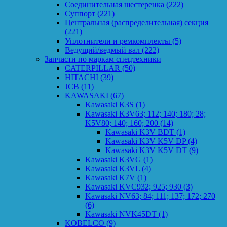
Соединительная шестеренка
(222)
Суппорт
(221)
Центральная (распределительная) секция
(221)
Уплотнители и ремкомплекты
(5)
Ведущий/ведмый вал
(222)
Запчасти по маркам спецтехники
CATERPILLAR
(50)
HITACHI
(39)
JCB
(11)
KAWASAKI
(67)
Kawasaki K3S
(1)
Kawasaki K3V63; 112; 140; 180; 28;
K5V80; 140; 160; 200
(14)
Kawasaki K3V BDT
(1)
Kawasaki K3V K5V DP
(4)
Kawasaki K3V K5V DT
(9)
Kawasaki K3VG
(1)
Kawasaki K3VL
(4)
Kawasaki K7V
(1)
Kawasaki KVC932; 925; 930
(3)
Kawasaki NV63; 84; 111; 137; 172; 270
(6)
Kawasaki NVK45DT
(1)
KOBELCO
(9)