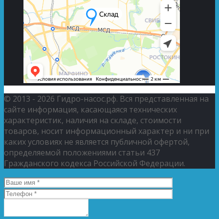
© 2013 - 2026 Гидро-насос.рф. Вся представленная на
сайте информация, касающаяся технических
характеристик, наличия на складе, стоимости
товаров, носит информационный характер и ни при
каких условиях не является публичной офертой,
определяемой положениями статьи 437
Гражданского кодекса Российской Федерации.