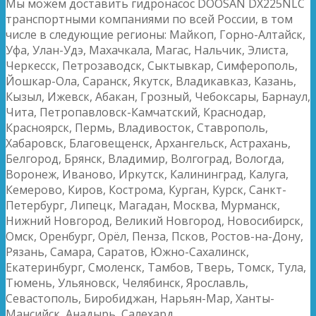
Мы можем доставить гидронасос DOOSAN DX225NLC
транспортными компаниями по всей России, в том
числе в следующие регионы: Майкоп, Горно-Алтайск,
Уфа, Улан-Удэ, Махачкала, Магас, Нальчик, Элиста,
Черкесск, Петрозаводск, Сыктывкар, Симферополь,
Йошкар-Ола, Саранск, Якутск, Владикавказ, Казань,
Кызыл, Ижевск, Абакан, Грозный, Чебоксары, Барнаул,
Чита, Петропавловск-Камчатский, Краснодар,
Красноярск, Пермь, Владивосток, Ставрополь,
Хабаровск, Благовещенск, Архангельск, Астрахань,
Белгород, Брянск, Владимир, Волгоград, Вологда,
Воронеж, Иваново, Иркутск, Калининград, Калуга,
Кемерово, Киров, Кострома, Курган, Курск, Санкт-
Петербург, Липецк, Магадан, Москва, Мурманск,
Нижний Новгород, Великий Новгород, Новосибирск,
Омск, Оренбург, Орёл, Пенза, Псков, Ростов-на-Дону,
Рязань, Самара, Саратов, Южно-Сахалинск,
Екатеринбург, Смоленск, Тамбов, Тверь, Томск, Тула,
Тюмень, Ульяновск, Челябинск, Ярославль,
Севастополь, Биробиджан, Нарьян-Мар, Ханты-
Мансийск, Анадырь, Салехард.