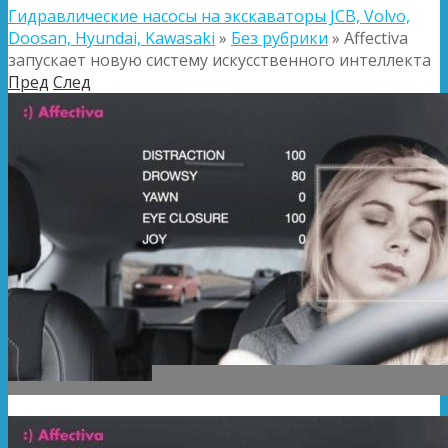
Гидравлические насосы на экскаваторы JCB, Volvo,
Doosan, Hyundai, Kawasaki
»
Без рубрики
»
Affectiva
запускает новую систему искусственного интеллекта
Пред
След