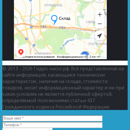
© 2013 - 2026 Гидро-насос.рф. Вся представленная на
сайте информация, касающаяся технических
характеристик, наличия на складе, стоимости
товаров, носит информационный характер и ни при
каких условиях не является публичной офертой,
определяемой положениями статьи 437
Гражданского кодекса Российской Федерации.